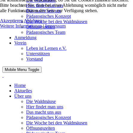
Die Waldmäuse
Bitte beachten Sie, dass bei einer Ablehnung womöglich nicht mehr
Hier findet man uns
alle Funktionalitäten der Seite zur Verfügung stehen.
Das macht uns aus
Pädagogisches Konzept
Akzeptieren
Ablehnen
Die Woche bei den Waldmäusen
Weitere Informationen
|
Impressum
Öffnungszeiten
Pädagogisches Team
Anmeldung
Verein
Leben ist Lernen e.V.
Unterstützen
Vorstand
Mobile Menu Toggle
Home
Aktuelles
Über uns
Die Waldmäuse
Hier findet man uns
Das macht uns aus
Pädagogisches Konzept
Die Woche bei den Waldmäusen
Öffnungszeiten